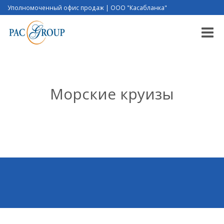
Уполномоченный офис продаж | ООО "Касабланка"
Toggle
naviga
Морские круизы